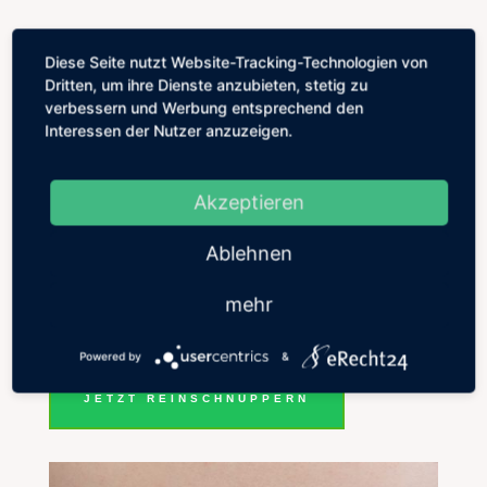
Diese Seite nutzt Website-Tracking-Technologien von
Dritten, um ihre Dienste anzubieten, stetig zu
verbessern und Werbung entsprechend den
Interessen der Nutzer anzuzeigen.
1 Kurs, 8 Lerninhalte
Akzeptieren
In den acht Tutorials lernen Sie die achtsame
Behandlung vom Legen der Handtücher, der
Ablehnen
Wärmflaschen und die sanft fließenden
mehr
Streichungen, im Sinne eines Flusses, kennen.
Powered by
&
JETZT REINSCHNUPPERN