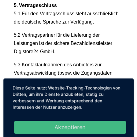
5. Vertragsschluss
5.1 Für den Vertragsschluss steht ausschließlich
die deutsche Sprache zur Verfügung.
5.2 Vertragspartner für die Lieferung der
Leistungen ist der sichere Bezahldienstleister
Digistore24 GmbH.
5.3 Kontaktaufnahmen des Anbieters zur
Vertragsabwicklung (bspw. die Zugangsdaten
für den Mitgliederbereich) finden per E-Mail statt.
Diese Seite nutzt Website-Tracking-Technologien von
Der Kunde hat sicherzustellen, dass
Dritten, um ihre Dienste anzubieten, stetig zu
die von ihm bei der Abgabe des Angebots
verbessern und Werbung entsprechend den
angegebene E-Mail-Adresse zutreffend ist,
Interessen der Nutzer anzuzeigen.
sodass unter dieser Adresse die vom Anbieter
versandten E-Mails empfangen werden
Akzeptieren
können. Insbesondere hat der Kunde bei dem